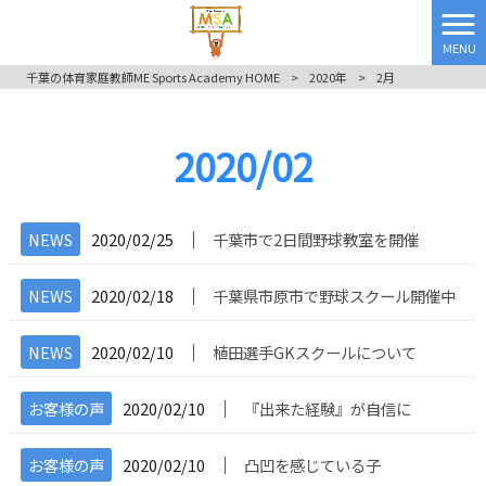
MENU
千葉の体育家庭教師ME Sports Academy HOME
>
2020年
>
2月
2020/02
│
NEWS
2020/02/25
千葉市で2日間野球教室を開催
│
NEWS
2020/02/18
千葉県市原市で野球スクール開催中
│
NEWS
2020/02/10
植田選手GKスクールについて
│
お客様の声
2020/02/10
『出来た経験』が自信に
│
お客様の声
2020/02/10
凸凹を感じている子