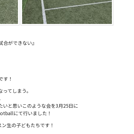
試合ができない』
みです！
なってしまう。
。
たいと思いこのような会を3月25日に
footballにて行いました！
のレッスン生の子どもたちです！