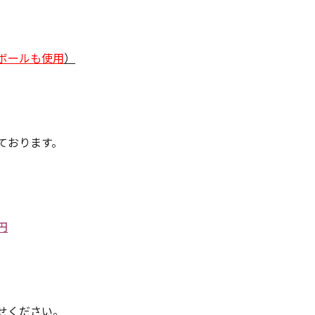
ボールも使用
）
ております。
、
円
せください。