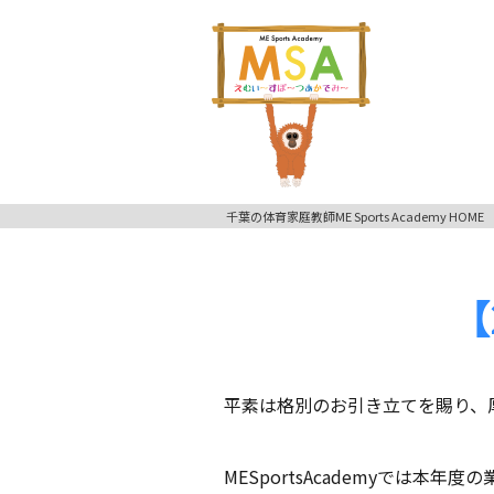
千葉の体育家庭教師ME Sports Academy HOME
【
平素は格別のお引き立てを賜り、
MESportsAcademyでは本