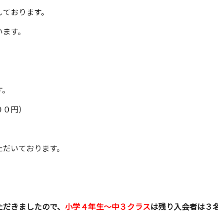
しております。
います。
す。
００円）
ただいております。
。
ただきましたので、
小学４年生〜中３クラス
は残り入会者は３