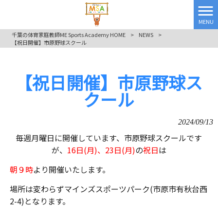
MENU
千葉の体育家庭教師ME Sports Academy HOME
>
NEWS
>
【祝日開催】市原野球スクール
【祝日開催】市原野球ス
クール
2024/09/13
毎週月曜日に開催しています、市原野球スクールです
が、
16日(月)、23日(月)
の
祝日
は
朝９時
より開催いたします。
場所は変わらずマインズスポーツパーク(市原市有秋台西
2-4)となります。